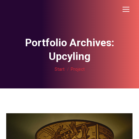
Portfolio Archives:
Upcyling
Sie befinden sich hier:
Start
Project