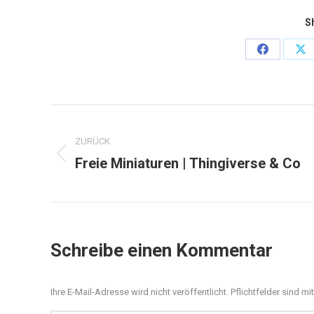
Sh
Share
Sh
on
on
Facebook
X
Project
ZURÜCK
navigation
Freie Miniaturen | Thingiverse & Co
Previous
project:
Schreibe einen Kommentar
Ihre E-Mail-Adresse wird nicht veröffentlicht. Pflichtfelder sind mi