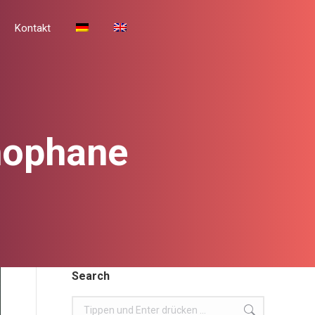
Team
Kontakt
Kontakt
thophane
Search
Search: