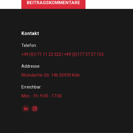
BEITRAGSKOMMENTARE
Kontakt
Telefon:
+49 (0)171 11 22 322 | +49 (0)177 37 27 153
Addresse:
Rhöndorfer Str. 14b 50939 Köln
Erreichbar:
Mon. - Fri. 9:00 - 17:00
Finden Sie uns auf:
Linkedin
Instagram
page
page
opens
opens