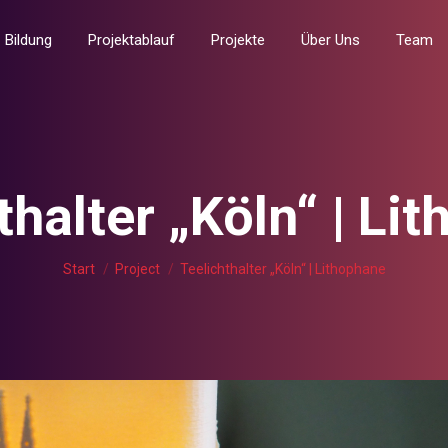
tungen
Bildung
Projektablauf
Projekte
Über Uns
Bildung
Projektablauf
Projekte
Über Uns
Team
thalter „Köln“ | Li
Sie befinden sich hier:
Start
Project
Teelichthalter „Köln“ | Lithophane