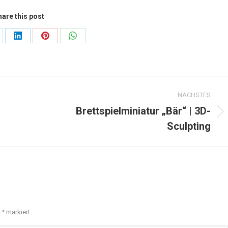
are this post
are
Share
Share
Share
on
on
on
LinkedIn
Pinterest
WhatsApp
NÄCHSTES
Brettspielminiatur „Bär“ | 3D-
Next
Sculpting
project:
t
*
markiert.